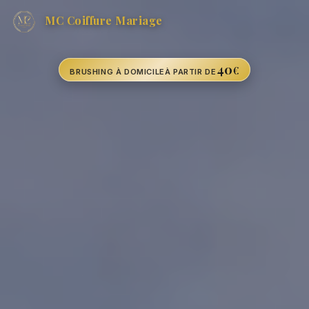
MC Coiffure Mariage
40
€
BRUSHING À DOMICILE
À PARTIR DE