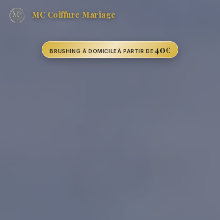
MC Coiffure Mariage
40
€
BRUSHING À DOMICILE
À PARTIR DE