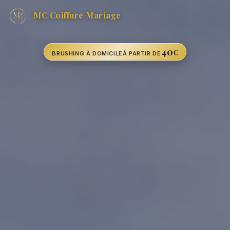
MC Coiffure Mariage
40
€
BRUSHING À DOMICILE
À PARTIR DE