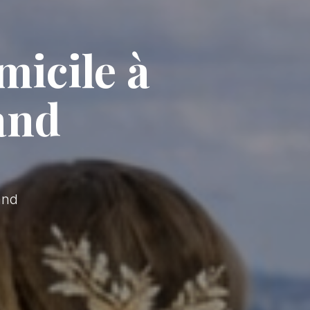
micile à
and
and