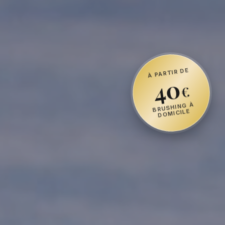
À PARTIR DE
40
€
BRUSHING À
DOMICILE