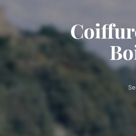
Coiffur
Bo
Se