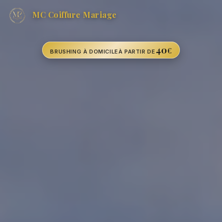
MC Coiffure Mariage
40
€
BRUSHING À DOMICILE
À PARTIR DE