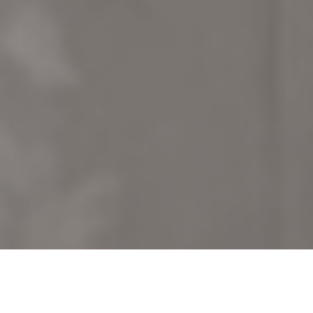
Accueil
›
Île-de-France
›
Val-d'Oise (95)
›
Aincourt