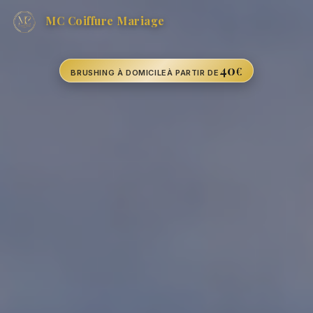
MC Coiffure Mariage
40
€
BRUSHING À DOMICILE
À PARTIR DE