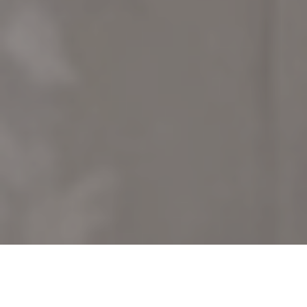
Accueil
›
Île-de-France
›
Val-d'Oise (95)
›
Frouville