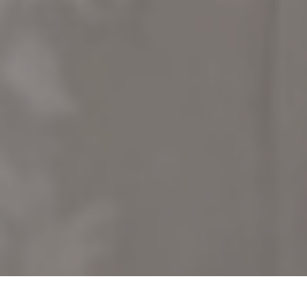
Accueil
›
Île-de-France
›
Yvelines (78)
›
Les Clayes-sous-Bois