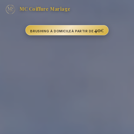
MC Coiffure Mariage
40
€
BRUSHING À DOMICILE
À PARTIR DE