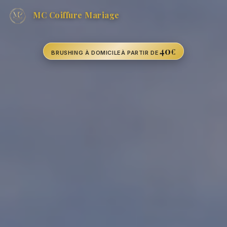
MC Coiffure Mariage
40
€
BRUSHING À DOMICILE
À PARTIR DE